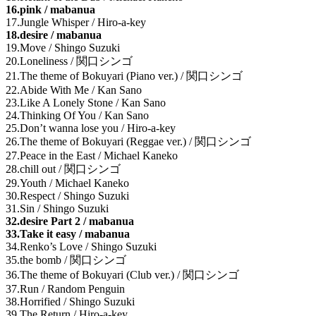
16.pink / mabanua
17.Jungle Whisper / Hiro-a-key
18.desire / mabanua
19.Move / Shingo Suzuki
20.Loneliness / 関口シンゴ
21.The theme of Bokuyari (Piano ver.) / 関口シンゴ
22.Abide With Me / Kan Sano
23.Like A Lonely Stone / Kan Sano
24.Thinking Of You / Kan Sano
25.Don’t wanna lose you / Hiro-a-key
26.The theme of Bokuyari (Reggae ver.) / 関口シンゴ
27.Peace in the East / Michael Kaneko
28.chill out / 関口シンゴ
29.Youth / Michael Kaneko
30.Respect / Shingo Suzuki
31.Sin / Shingo Suzuki
32.desire Part 2 / mabanua
33.Take it easy / mabanua
34.Renko’s Love / Shingo Suzuki
35.the bomb / 関口シンゴ
36.The theme of Bokuyari (Club ver.) / 関口シンゴ
37.Run / Random Penguin
38.Horrified / Shingo Suzuki
39.The Return / Hiro-a-key