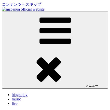
コンテンツへスキップ
mabanua official website
ドラマー／プロデューサー mabanua (マバヌア) の公式サイ
ト。ライブ情報、リリース情報、プロデュースワークや楽曲
の試聴など。
メニュー
biography
music
live