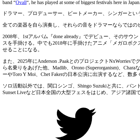
band “
Ovall
“, he has played at some of biggest festivals here in Japan
ドラマー、プロデューサー、ビートメーカー、シンガーとい
全ての楽器を自ら演奏し、それらの音をドラマーならではのビ
2008年、1stアルバム『done already』でデビュー
スを手掛ける。中でも2018年に手掛けたアニメ「メガロボク
せることになる。
また、2025年にAnderson .PaakとのプロジェクトNxWorriesで
ら名乗りをあげた他、Madlib、Orono (Superorgani
ーやToro Y Moi、Chet Fakerの日本公演に出演する
ソロ活動以外では、関口シンゴ、Shingo Suzukiと共に、バンド “Ova
Sunset Liveなど日本全国の大型フェスをはじめ、アジア