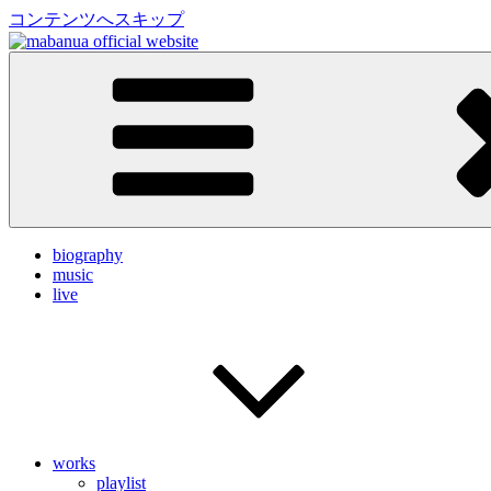
コンテンツへスキップ
mabanua official website
ドラマー／プロデューサー mabanua (マバヌア) の公
biography
music
live
works
playlist