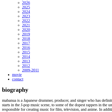
2026
2025
2024
2023
2022
2021
2020
2019
2018
2017
2016
2015
2014
2013
2012
2009-2011
movie
contact
biography
mabanua is a Japanese drummer, producer, and singer who has definite
starts in the J-pop music scene, to some of the dopest rappers in the
responsible for creating music for film, television, and anime. In ad