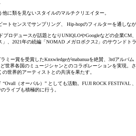
.
う他に類を見ないスタイルのマルチクリエイター。
ートセンスでサンプリング、 Hip-hopのフィルターを通し
、そのサウンドプロデュースが話題となりUNIQLOやGoogleなど
ス」、2021年の続編「NOMAD メガロボクス2」のサウン
グラミー賞を受賞したKnxwledgeがmabanuaを絶賛、3rdアルバム『Blu
sm)、Charaなど世界各国のミュージシャンとのコラボレーションを実現
など、数多くの世界的アーティストとの共演を果たす。
ll（オーバル）” としても活動。FUJI ROCK FESTIVAL 、GREE
諸国でのライブも積極的に行う。