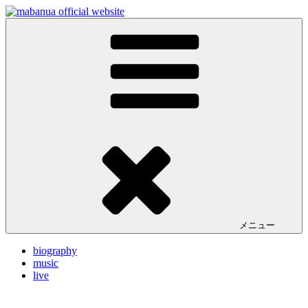
コ
ン
ドラマー／プロデューサー mabanua (マバヌア) の公式サイ
mabanua official website
テ
ト。ライブ情報、リリース情報、プロデュースワークや楽曲
ン
の試聴など。
ツ
へ
ス
キ
ッ
プ
メニュー
biography
music
live