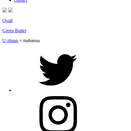
contact
Ovall
Green Butter
U-zhaan
× mabanua
Twitter
Instagram